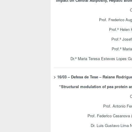
impact on Central Adiposity, Hepatic Bio
C
Prof. Frederico Aug
Prof.ª Helen
Prof.ª Jose
Prof.ª Mari
Dr.ª Maria Teresa Esteves Lopes G
> 16/03 – Defesa de Tese –
Raiane Rodrigue
“
Structural modulation of pea protein a
C
Prof. Antonio Fe
Prof. Federico Casanova (
Dr. Luis Gustavo Lim