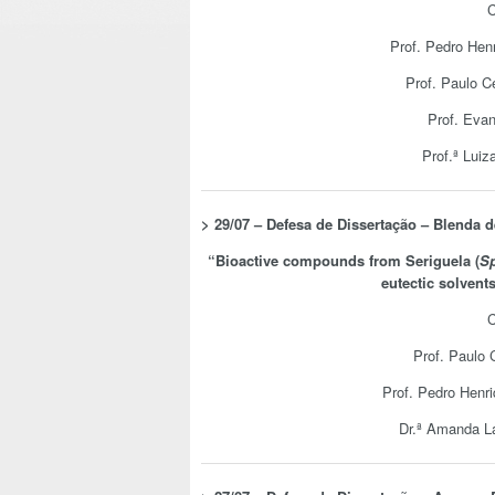
C
Prof. Pedro Hen
Prof. Paulo C
Prof. Evan
Prof.ª Lui
> 29/07 – Defesa de Dissertação –
Blenda d
“
Bioactive compounds from Seriguela (
Sp
eutectic solvent
C
Prof. Paulo 
Prof. Pedro Henr
Dr.ª Amanda L