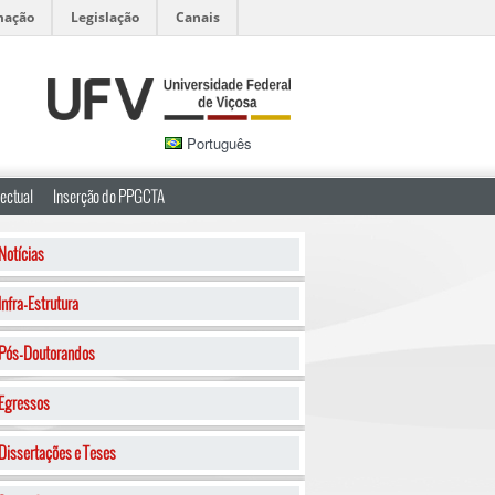
mação
Legislação
Canais
Português
ectual
Inserção do PPGCTA
Notícias
Infra-Estrutura
Pós-Doutorandos
Egressos
Dissertações e Teses