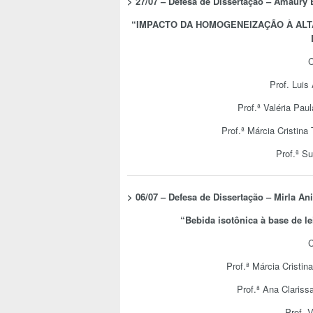
> 27/07 – Defesa de Dissertação –
Amaury B
“
IMPACTO DA HOMOGENEIZAÇÃO À ALT
C
Prof. Luis
Prof.ª Valéria Pau
Prof.ª Márcia Cristina 
Prof.ª S
> 06/07 – Defesa de Dissertação –
Mirla An
“
Bebida isotônica à base de le
C
Prof.ª Márcia Cristina
Prof.ª Ana Clariss
Prof. 