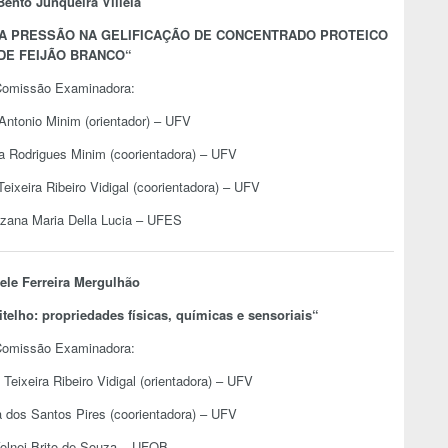
ento Junqueira Villela
A PRESSÃO NA GELIFICAÇÃO DE CONCENTRADO PROTEICO
DE FEIJÃO BRANCO
“
omissão Examinadora:
 Antonio Minim (orientador) – UFV
la Rodrigues Minim (coorientadora) – UFV
Teixeira Ribeiro Vidigal (coorientadora) – UFV
uzana Maria Della Lucia – UFES
iele Ferreira Mergulhão
itelho: propriedades físicas, químicas e sensoriais
“
omissão Examinadora:
 Teixeira Ribeiro Vidigal (orientadora) – UFV
a dos Santos Pires (coorientadora) – UFV
Volnei Brito de Souza – UFOB