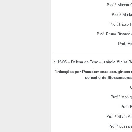
Prof.ª Marcia C
Prof.ª Mari
Prof. Paulo 
Prof. Bruno Ricardo 
Prof. E
> 12/06 – Defesa de Tese –
Izabela Vieira B
“
Infecções por Pseudomonas aeruginosa n
conceito de Biossensores
C
Prof.ª Moniq
Prof. 
Prof.ª Silvia 
Prof.ª Jussa