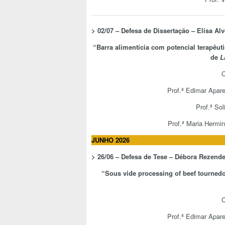
> 02/07 – Defesa de Dissertação –
Elisa Alv
“
Barra alimentícia com potencial terapêut
de
L
C
Prof.ª Edimar Apar
Prof.ª So
Prof.ª Maria Hermin
JUNHO 2026
> 26/06 – Defesa de Tese –
Débora Rezende 
“
Sous vide processing of beef tournedo
C
Prof.ª Edimar Apar