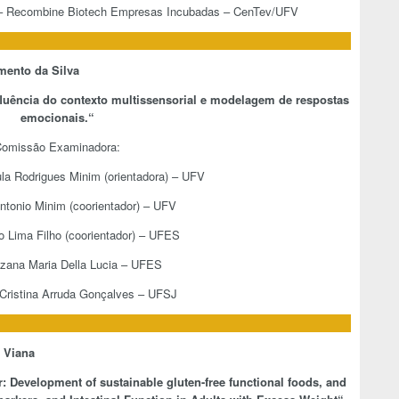
 – Recombine Biotech Empresas Incubadas – CenTev/UFV
mento da Silva
influência do contexto multissensorial e modelagem de respostas
emocionais.
“
omissão Examinadora:
ula Rodrigues Minim (orientadora) – UFV
Antonio Minim (coorientador) – UFV
io Lima Filho (coorientador) – UFES
uzana Maria Della Lucia – UFES
e Cristina Arruda Gonçalves – UFSJ
 Viana
 Development of sustainable gluten-free functional foods, and