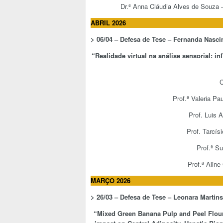
Dr.ª Anna Cláudia Alves de Souza
ABRIL 2026
> 06/04 – Defesa de Tese –
Fernanda Nasci
“
Realidade virtual na análise sensorial: 
C
Prof.ª Valeria Pa
Prof. Luis 
Prof. Tarcís
Prof.ª S
Prof.ª Alin
MARÇO 2026
> 26/03 – Defesa de Tese –
Leonara Martins
“
Mixed Green Banana Pulp and Peel Flour: