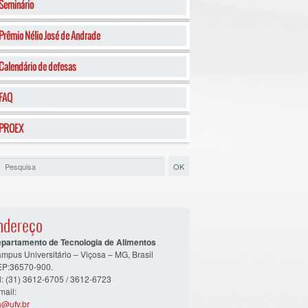
Seminário
Prêmio Nélio José de Andrade
Calendário de defesas
FAQ
PROEX
ndereço
partamento de Tecnologia de Alimentos
mpus Universitário – Viçosa – MG, Brasil
P:36570-900.
l: (31) 3612-6705 / 3612-6723
mail:
a@ufv.br