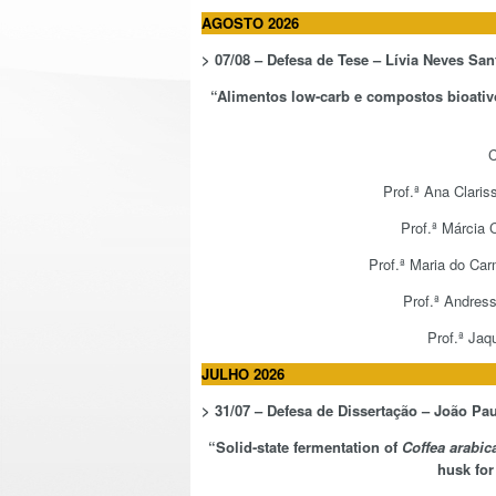
AGOSTO 2026
> 07/08 – Defesa de Tese – Lívia Neves Sa
“
Alimentos low-carb e compostos bioativo
C
Prof.ª Ana Claris
Prof.ª Márcia C
Prof.ª Maria do Ca
Prof.ª Andres
Prof.ª Ja
JULHO 2026
> 31/07 – Defesa de Dissertação –
João Pau
“
Solid-state fermentation of
Coffea arabic
husk for