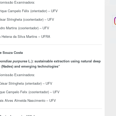
omissão Examinadora:
rique Campelo Félix (orientador) – UFV
ésar Stringheta (coorientador) – UFV
dro Martins (coorientador) – UFV
za Helena da Silva Martins – UFRA
e Souza Costa
ondias purpurea
L.): sustainable extraction using natural deep
s (Nades) and emerging technologies
“
omissão Examinadora:
César Stringheta (orientador) – UFV
ique Campelo Felix (coorientador) – UFV
ais Alves Almeida Nascimento – UFV