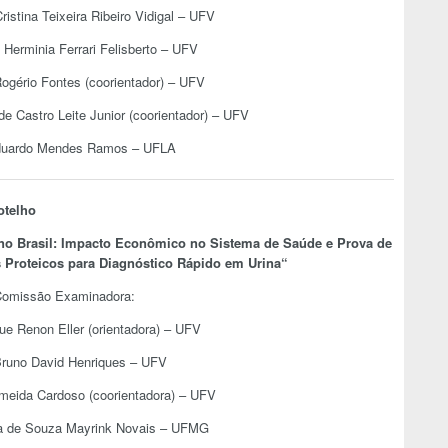
ristina Teixeira Ribeiro Vidigal – UFV
a Herminia Ferrari Felisberto – UFV
Rogério Fontes (coorientador) – UFV
de Castro Leite Junior (coorientador) – UFV
duardo Mendes Ramos – UFLA
otelho
o Brasil: Impacto Econômico no Sistema de Saúde e Prova de
 Proteicos para Diagnóstico Rápido em Urina
“
omissão Examinadora:
ue Renon Eller (orientadora) – UFV
Bruno David Henriques – UFV
Almeida Cardoso (coorientadora) – UFV
ra de Souza Mayrink Novais – UFMG