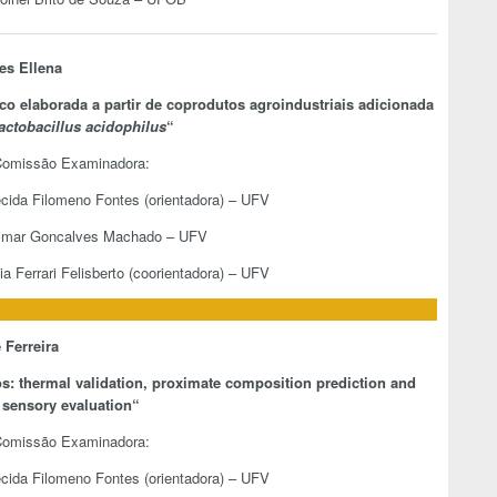
es Ellena
ico elaborada a partir de coprodutos agroindustriais adicionada
actobacillus acidophilus
“
omissão Examinadora:
ecida Filomeno Fontes (orientadora) – UFV
limar Goncalves Machado – UFV
ia Ferrari Felisberto (coorientadora) – UFV
Ferreira
s: thermal validation, proximate composition prediction and
sensory evaluation
“
omissão Examinadora:
ecida Filomeno Fontes (orientadora) – UFV