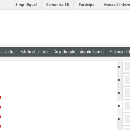
Simplifique!
Comunica BR
Participe
Acesso à infor
so Seletivo
Estrutura Curricular
Corpo Docente
Área do Discente
Produção Intel
5
4
3
2