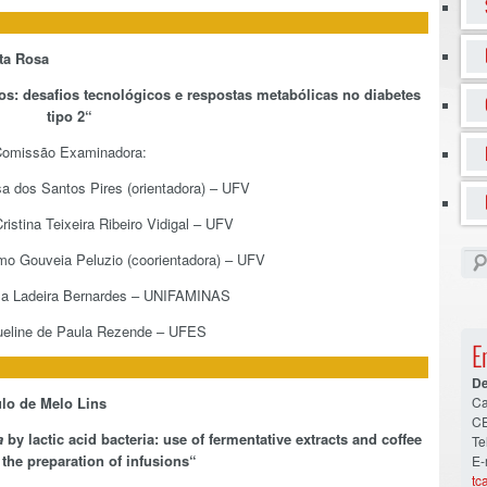
nta Rosa
s: desafios tecnológicos e respostas metabólicas no diabetes
tipo 2
“
omissão Examinadora:
sa dos Santos Pires (orientadora) – UFV
ristina Teixeira Ribeiro Vidigal – UFV
rmo Gouveia Peluzio (coorientadora) – UFV
sa Ladeira Bernardes – UNIFAMINAS
queline de Paula Rezende – UFES
E
De
lo de Melo Lins
Ca
CE
a
by lactic acid bacteria: use of fermentative extracts and coffee
Te
 the preparation of infusions
“
E-
tc