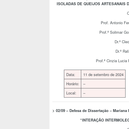
ISOLADAS DE QUEIJOS ARTESANAIS 
C
Prof. Antonio Fe
Prof.ª Solimar G
Dr.ª Cle
Dr.ª Ra
Prof.ª Cinzia Lucia
Data:
11 de setembro de 2024
Horário:
–
Local:
–
>
02/09 – Defesa de Dissertação –
Mariana 
“
INTERAÇÃO INTERMOLEC