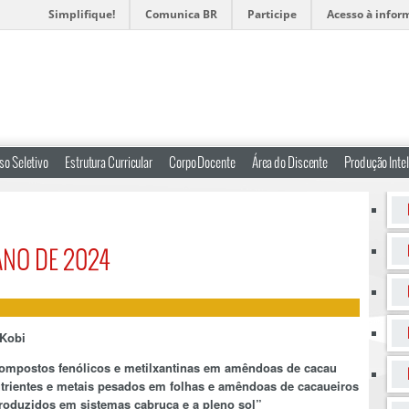
Simplifique!
Comunica BR
Participe
Acesso à infor
so Seletivo
Estrutura Curricular
Corpo Docente
Área do Discente
Produção Intel
ANO DE 2024
 Kobi
 compostos fenólicos e metilxantinas em amêndoas de cacau
nutrientes e metais pesados em folhas e amêndoas de cacaueiros
 produzidos em sistemas cabruca e a pleno sol
”