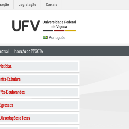
mação
Legislação
Canais
Português
ectual
Inserção do PPGCTA
Notícias
Infra-Estrutura
Pós-Doutorandos
Egressos
Dissertações e Teses