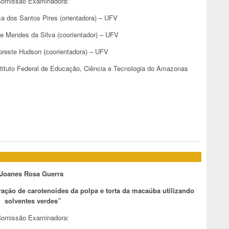
omissão Examinadora:
sa dos Santos Pires (orientadora) – UFV
ue Mendes da Silva (coorientador) – UFV
ipreste Hudson (coorientadora) – UFV
nstituto Federal de Educação, Ciência e Tecnologia do Amazonas
Joanes Rosa Guerra
ração de carotenoides da polpa e torta da macaúba utilizando
solventes verdes
”
omissão Examinadora: