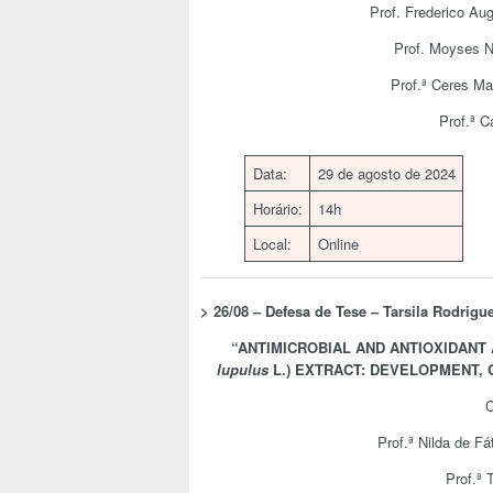
Prof. Frederico Aug
Prof. Moyses N
Prof.ª Ceres Ma
Prof.ª C
Data:
29 de agosto de 2024
Horário:
14h
Local:
Online
>
26/08 – Defesa de Tese –
Tarsila Rodrigu
“
ANTIMICROBIAL AND ANTIOXIDANT
lupulus
L.) EXTRACT: DEVELOPMENT, 
C
Prof.ª Nilda de Fá
Prof.ª 