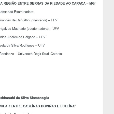
DA REGIÃO ENTRE SERRAS DA PIEDADE AO CARAÇA – MG
”
omissão Examinadora:
rnandes de Carvalho (orientador) – UFV
onçalves Machado (coorientadora) – UFV
onice Aparecida Salgado – UFV
faela da Silva Rodrigues – UFV
 Randazzo – Universitá Degli Studi Catania
Ishhanuhi da Silva Sismanoglu
ULAR ENTRE CASEÍNAS BOVINAS E LUTEÍNA
”