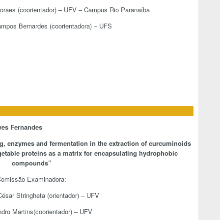
Moraes (coorientador) – UFV – Campus Rio Paranaíba
Campos Bernardes (coorientadora) – UFS
ves Fernandes
g, enzymes and fermentation in the extraction of curcuminoids
getable proteins as a matrix for encapsulating hydrophobic
compounds
”
omissão Examinadora:
César Stringheta (orientador) – UFV
ndro Martins(coorientador) – UFV