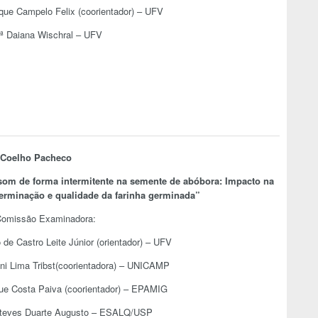
ique Campelo Felix (coorientador) – UFV
.ª Daiana Wischral – UFV
 Coelho Pacheco
assom de forma intermitente na semente de abóbora: Impacto na
germinação e qualidade da farinha germinada”
omissão Examinadora:
 de Castro Leite Júnior (orientador) – UFV
giani Lima Tribst(coorientadora) – UNICAMP
que Costa Paiva (coorientador) – EPAMIG
steves Duarte Augusto – ESALQ/USP