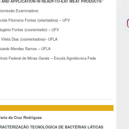
 AND APPLICATION IN READY-TO-EAT MEAT PRODUCTS
”
omissão Examinadora:
ecida Filomeno Fontes (orientadora) – UFV
Rogério Fontes (coorientador) – UFV
i Vilela Dias (coorientadora)– UFLA
duardo Mendes Ramos – UFLA
tituto Federal de Minas Gerais – Escola Agrotécnica Fede
Faria da Cruz Rodrigues
RACTERIZAÇÃO TECNOLÓGICA DE BACTÉRIAS LÁTICAS