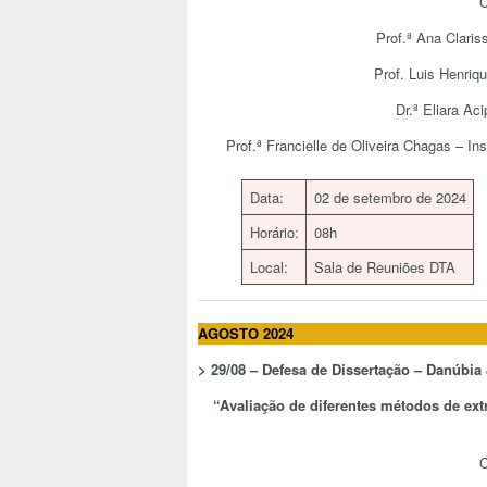
C
Prof.ª Ana Claris
Prof. Luis Henriq
Dr.ª Eliara Ac
Prof.ª Francielle de Oliveira Chagas – I
Data:
02 de setembro de 2024
Horário:
08h
Local:
Sala de Reuniões DTA
AGOSTO 2024
>
29/08 – Defesa de Dissertação –
Danúbia 
“
Avaliação de diferentes métodos de ext
C