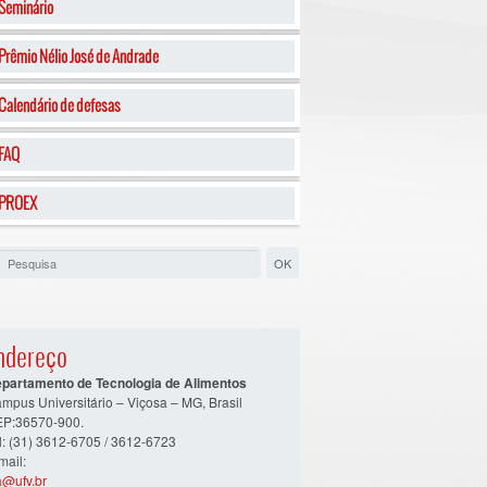
Seminário
Prêmio Nélio José de Andrade
Calendário de defesas
FAQ
PROEX
ndereço
partamento de Tecnologia de Alimentos
mpus Universitário – Viçosa – MG, Brasil
P:36570-900.
l: (31) 3612-6705 / 3612-6723
mail:
a@ufv.br