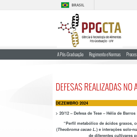
BRASIL
A Pós-Graduação
Regimento e Normas
Proces
DEFESAS REALIZADAS NO 
DEZEMBRO 2024
>
20/12 – Defesa de Tese –
Hélia de Barros
“
Perfil metabólico de ácidos graxos,
(
Theobroma cacao L.
) e interações solo-
de diferentes cultivares