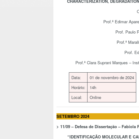
CHARACTERIZATION, DEGRADATION
C
Prof.ª Edimar Apar
Prof. Paulo 
Prof.ª Maral
Prof. E
Prof.ª Clara Suprani Marques – Ins
Data:
01 de novembro de 2024
Horário:
14h
Local:
Online
SETEMBRO 2024
>
11/09 – Defesa de Dissertação –
Fabíola 
“
IDENTIFICAÇÃO MOLECULAR E CA