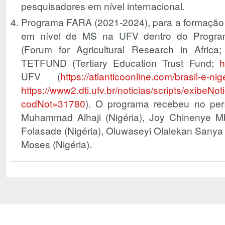
pesquisadores em nível internacional.
Programa FARA (2021-2024), para a formação d
em nível de MS na UFV dentro do Progr
(Forum for Agricultural Research in Africa; ht
TETFUND (Tertiary Education Trust Fund;
h
UFV (
https://atlanticoonline.com/brasil-e-nig
https://www2.dti.ufv.br/noticias/scripts/exibeNot
codNot=31780
). O programa recebeu no per
Muhammad Alhaji (Nigéria), Joy Chinenye Mba
Folasade (Nigéria), Oluwaseyi Olalekan Sanya
Moses (Nigéria).