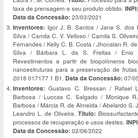
taxa de prensagem e seu produto obtido.
INPI
Data da Concessão:
23/03/2021
Inventores:
Igor J. B. Santos / Jane S. dos 
Silva / Camila C. V. Velloso / Camila S. Oliveira 
Fernandes / Kelly C. B. Costa / Jhonatan R. d
Silva / Bárbara L. da S. Freitas / Enio
Revestimentos a partir de biopolímeros bi
nanoestruturas para a preservação de frutas
2018 017177 1 B1.
Data da Concessão:
07/0
Inventores:
Gustavo C. Bressan / Rafael L
Barbosa / Luccas C. Salgado / Monique R. 
Barbosa / Márcia R. de Almeida / Abelardo S. Jún
Leandro L. de Oliveira.
Título:
Biossurfactant
processos de recuperação e usos destes.
INPI
Data da Concessão:
02/08/2022