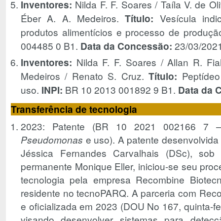
Inventores:
Nilda F. F. Soares / Taíla V. de O
Éber A. A. Medeiros.
Título:
Vesícula ind
produtos alimentícios e processo de produçã
004485 0 B1.
Data da Concessão:
23/03/202
Inventores:
Nilda F. F. Soares / Allan R. Fi
Medeiros / Renato S. Cruz.
Título:
Peptídeo 
uso.
INPI:
BR 10 2013 001892 9 B1.
Data da 
Transferência de tecnologia
2023: Patente (BR 10 2021 002166 7 –
Pseudomonas
e uso). A patente desenvolvida 
Jéssica Fernandes Carvalhais (DSc), sob
permanente Monique Eller, iniciou-se seu proc
tecnologia pela empresa Recombine Biotecn
residente no tecnoPARQ. A parceria com Reco
e oficializada em 2023 (DOU No 167, quinta-fe
visando desenvolver sistemas para detec