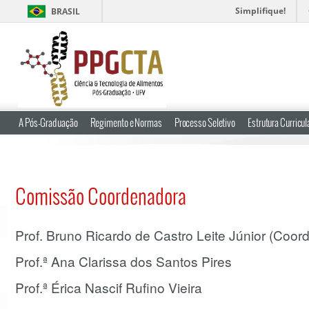
Simplifique!
BRASIL
A Pós-Graduação
Regimento e Normas
Processo Seletivo
Estrutura Curricul
Comissão Coordenadora
Prof. Bruno Ricardo de Castro Leite Júnior (Coor
Prof.ª Ana Clarissa dos Santos Pires
Prof.ª Érica Nascif Rufino Vieira