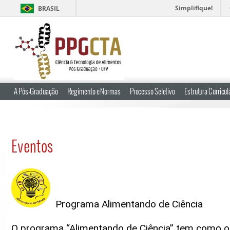
Simplifique!
BRASIL
A Pós-Graduação
Regimento e Normas
Processo Seletivo
Estrutura Curricul
Eventos
Programa Alimentando de Ciência
O programa “Alimentando de Ciência” tem como o