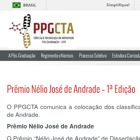
Simplifique!
BRASIL
A Pós-Graduação
Regimento e Normas
Processo Seletivo
Estrutura Curricul
Prêmio Nélio José de Andrade – 1ª Edição
O PPGCTA comunica a colocação dos classific
de Andrade.
Prêmio Nélio José de Andrade
O Prêmio “Nélio José de Andrade” de Dissertaçã