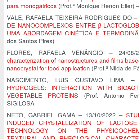
para monogátricos
(Prof.ª Monique Renon Eller)
VALE, RAFAELA TEIXEIRA RODRIGUES DO – 
DE NANOCOMPLEXOS ENTRE β-LACTOGLOB
UMA ABORDAGEM CINÉTICA E TERMODINÂ
dos Santos Pires)
FLORES, RAFAELA VENÂNCIO – 24/08
characterization of nanostructures and films base
nanocrystal for food application
(Prof.ª Nilda de F
NASCIMENTO, LUIS GUSTAVO LIMA –
HYDROGELS: INTERACTION WITH BIOA
VEGETABLE PROTEINS
(Prof. Antonio Fe
SIGILOSA
NETO, GABRIEL GAMA – 13/10/2022 –
STU
INDUCED CRYSTALLIZATION OF LACTOS
TECHNOLOGY ON THE PHYSICOCHEMI
TEXTURAL AND RHEOLOGICAL CHARACTE