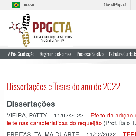
Simplifique!
BRASIL
A Pós-Graduação
Regimento e Normas
Processo Seletivo
Estrutura Curricul
Dissertações e Teses do ano de 2022
Dissertações
VIEIRA, PATTY – 11/02/2022 –
Efeito da adição
leite nas características do requeijão
(Prof. Ítalo 
FREITAS, TALMA DUARTE – 11/02/2022 –
TER