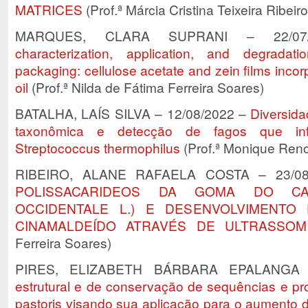
MATRICES
(Prof.ª Márcia Cristina Teixeira Ribei
MARQUES, CLARA SUPRANI – 22/0
characterization, application, and degradat
packaging: cellulose acetate and zein films incorp
oil
(Prof.ª Nilda de Fátima Ferreira Soares)
BATALHA, LAÍS SILVA – 12/08/2022 –
Diversida
taxonômica e detecção de fagos que infe
Streptococcus thermophilus
(Prof.ª Monique Reno
RIBEIRO, ALANE RAFAELA COSTA – 23/0
POLISSACARIDEOS DA GOMA DO CAJ
OCCIDENTALE L.) E DESENVOLVIMENT
CINAMALDEÍDO ATRAVÉS DE ULTRASSOM
Ferreira Soares)
PIRES, ELIZABETH BÁRBARA EPALANGA 
estrutural e de conservação de sequências e pro
pastoris visando sua aplicação para o aumento d