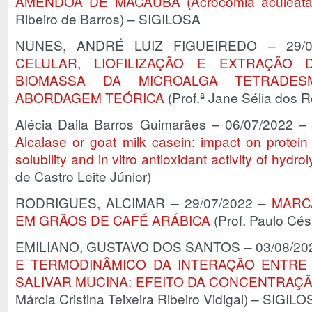
AMÊNDOA DE MACAÚBA (Acrocomia aculeat
Ribeiro de Barros) – SIGILOSA
NUNES, ANDRÉ LUIZ FIGUEIREDO – 29/
CELULAR, LIOFILIZAÇÃO E EXTRAÇÃO
BIOMASSA DA MICROALGA TETRADES
ABORDAGEM TEÓRICA
(Prof.ª Jane Sélia dos 
Alécia Daila Barros Guimarães – 06/07/2022 
Alcalase or goat milk casein: impact on protein
solubility and in vitro antioxidant activity of hydro
de Castro Leite Júnior)
RODRIGUES, ALCIMAR – 29/07/2022 –
MARC
EM GRÃOS DE CAFÉ ARÁBICA
(Prof. Paulo Cés
EMILIANO, GUSTAVO DOS SANTOS – 03/08/20
E TERMODINÂMICO DA INTERAÇÃO ENTRE 
SALIVAR MUCINA: EFEITO DA CONCENTRAÇÃ
Márcia Cristina Teixeira Ribeiro Vidigal) – SIGIL