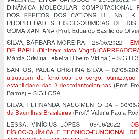
DINÂMICA MOLECULAR COMPUTACIONAL
DOS EFEITOS DOS CÁTIONS Li+, Na+, K
PROPRIEDADES FÍSICO-QUÍMICAS DE DI
GOMA XANTANA (Prof. Eduardo Basílio de Olivei
SILVA, BÁRBARA MOREIRA – 28/05/2022 –
EM
DE BARU (Dipteryx alata Vogel) CARREADO
Márcia Cristina Teixeira Ribeiro Vidigal) – SIGIL
SANTOS, PAULA CRISTINA SILVA – 02/05/20
ultrassom de fenólicos do sorgo: otimização
estabilidade das 3-desoxiantocianinas
(Prof. Fr
Barros) – SIGILOSA
SILVA, FERNANDA NASCIMENTO DA – 30/05/
de Baunilhas Brasileiras
(Prof.ª Valeria Paula Ro
LESSA, VINÍCIUS LOPES – 09/06/2022 –
OB
FÍSICO-QUÍMICA E TÉCNICO-FUNCIONAL D