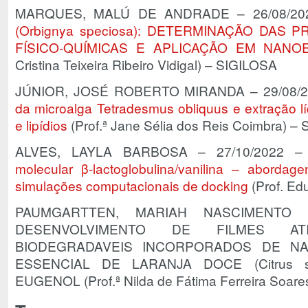
MARQUES, MALÚ DE ANDRADE – 26/08/2
(Orbignya speciosa): DETERMINAÇÃO DAS 
FÍSICO-QUÍMICAS E APLICAÇÃO EM NAN
Cristina Teixeira Ribeiro Vidigal) – SIGILOSA
JÚNIOR, JOSÉ ROBERTO MIRANDA – 29/08/
da microalga Tetradesmus obliquus e extração lí
e lipídios
(Prof.ª Jane Sélia dos Reis Coimbra) –
ALVES, LAYLA BARBOSA – 27/10/2022 
molecular β-lactoglobulina/vanilina – abordag
simulações computacionais de docking
(Prof. Edu
PAUMGARTTEN, MARIAH NASCIMENTO 
DESENVOLVIMENTO DE FILMES ATI
BIODEGRADAVEIS INCORPORADOS DE N
ESSENCIAL DE LARANJA DOCE (Citrus si
EUGENOL (Prof.ª Nilda de Fátima Ferreira Soare