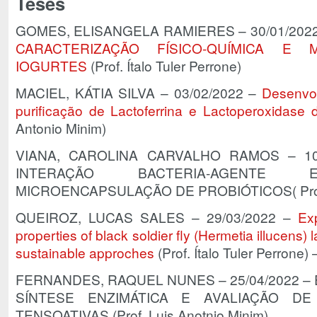
Teses
GOMES, ELISANGELA RAMIERES – 30/01/202
CARACTERIZAÇÃO FÍSICO-QUÍMICA E 
IOGURTES
(Prof. Ítalo Tuler Perrone)
MACIEL, KÁTIA SILVA – 03/02/2022 –
Desenvol
purificação de Lactoferrina e Lactoperoxidase d
Antonio Minim)
VIANA, CAROLINA CARVALHO RAMOS – 10
INTERAÇÃO BACTERIA-AGENTE 
MICROENCAPSULAÇÃO DE PROBIÓTICOS( Prof. Ít
QUEIROZ, LUCAS SALES – 29/03/2022 –
Exp
properties of black soldier fly (Hermetia illucens)
sustainable approches
(Prof. Ítalo Tuler Perrone
FERNANDES, RAQUEL NUNES – 25/04/2022 –
SÍNTESE ENZIMÁTICA E AVALIAÇÃO D
TENSOATIVAS (Prof. Luis Anotnio Minim)