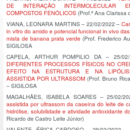
DE INTERAÇÃO INTERMOLECULAR E
COMPOSTOS FENÓLICOS
(Prof.ª Ana Clarissa 
VIANA, LEONARA MARTINS – 22/02/2022 –
Car
in vitro do amido e potencial funcional in vivo da
mista de banana prata verde
(Prof. Frederico A
SIGILOSA
CAPELA, ARTHUR POMPILIO DA – 25/02
DIFERENTES PROCESSOS FÍSICOS NO CREM
EFEITO NA ESTRUTURA E NA LIPÓLI
ASSISTIDA POR ULTRASSOM
(Prof. Bruno Rica
– SIGILOSA
MAGALHÃES, ISABELA SOARES – 25/02/2
assistida por ultrassom da caseína do leite de ca
hidrólise, solubilidade e atividade antioxidante d
Ricardo de Castro Leite Júnior)
VALENTE, ÉRICA CARDOSO – 29/03/2022 